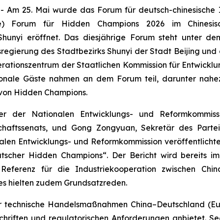
m 25. Mai wurde das Forum für deutsch-chinesische In
he) Forum für Hidden Champions 2026 im Chinesisc
 Shunyi eröffnet. Das diesjährige Forum steht unter d
egierung des Stadtbezirks Shunyi der Stadt Beijing und
ationszentrum der Staatlichen Kommission für Entwicklun
ationale Gäste nahmen an dem Forum teil, darunter nahe
 von Hidden Champions.
ter der Nationalen Entwicklungs- und Reformkommiss
schaftssenats, und Gong Zongyuan, Sekretär des Partei
alen Entwicklungs- und Reformkommission veröffentlich
scher Hidden Champions“. Der Bericht wird bereits im d
he Referenz für die Industriekooperation zwischen C
ies hielten zudem Grundsatzreden.
für technische Handelsmaßnahmen China–Deutschland (Euro
hriften und regulatorischen Anforderungen anbietet. Se