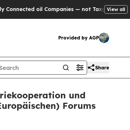
nnected oil Companies — not Taxpayers — the Cha
View all
Provided by AGP
Share
triekooperation und
(Europäischen) Forums