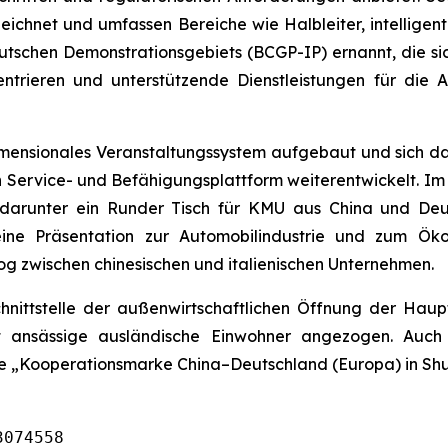
ichnet und umfassen Bereiche wie Halbleiter, intelligen
utschen Demonstrationsgebiets (BCGP-IP) ernannt, die si
zentrieren und unterstützende Dienstleistungen für die
mensionales Veranstaltungssystem aufgebaut und sich da
en Service- und Befähigungsplattform weiterentwickelt. 
 darunter ein Runder Tisch für KMU aus China und Deu
 eine Präsentation zur Automobilindustrie und zum Ö
og zwischen chinesischen und italienischen Unternehmen.
chnittstelle der außenwirtschaftlichen Öffnung der Haup
 ansässige ausländische Einwohner angezogen. Auch 
e „Kooperationsmarke China–Deutschland (Europa) in Shun
3074558