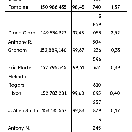
Fontaine
150 986 435
98,43
740
1,57
3
859
Diane Giard
149 534 322
97,48
053
2,52
Anthony R.
504
Graham
152,889,140
99,67
236
0,33
596
Éric Martel
152 796 545
99,61
631
0,39
Melinda
Rogers-
610
Hixon
152 783 281
99,60
095
0,40
257
J. Allen Smith
153 135 537
99,83
839
0,17
3
Antony N.
245