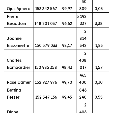
50
Ojus Ajmera
153 342 567
99,97
809
0,03
Pierre
5 192
Beaudoin
148 201 037
96,62
337
3,38
2
Joanne
814
Bissonnette
150 579 033
98,17
342
1,83
2
Charles
408
Bombardier
150 985 358
98,43
017
1,57
465
Rose Damen
152 927 976
99,70
400
0,30
Bettina
846
Fetzer
152 547 136
99,45
240
0,55
2
Diane
406