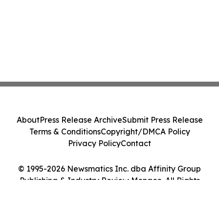
About
Press Release Archive
Submit Press Release
Terms & Conditions
Copyright/DMCA Policy
Privacy Policy
Contact
© 1995-2026 Newsmatics Inc. dba Affinity Group
Publishing & Industry Review Monaco. All Rights
Reserved.
Cookie Settings / Your Privacy Choices