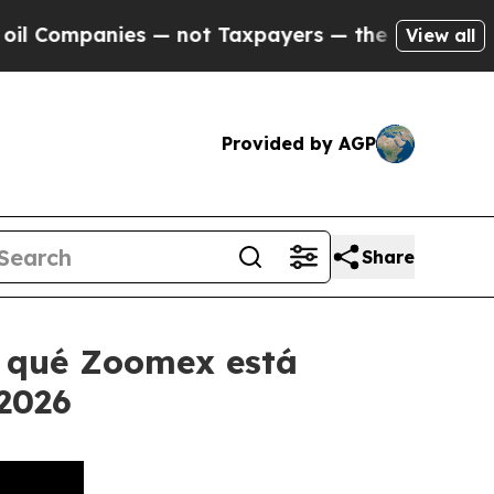
 — not Taxpayers — the Chance to Cash in on Pub
View all
Provided by AGP
Share
or qué Zoomex está
 2026