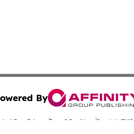
owered By
ubmit Press Release
Terms & Conditions
Copyright/DMCA
Inc. dba Affinity Group Publishing & Industry Review Mona