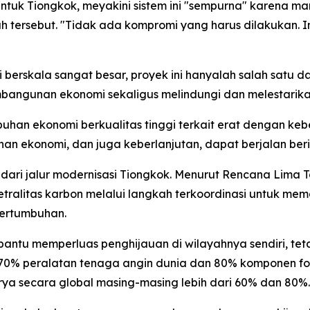
h untuk Tiongkok, meyakini sistem ini "sempurna" kare
ah tersebut. "Tidak ada kompromi yang harus dilakukan. 
i berskala sangat besar, proyek ini hanyalah salah satu 
angunan ekonomi sekaligus melindungi dan melestarika
uhan ekonomi berkualitas tinggi terkait erat dengan kebe
an ekonomi, dan juga keberlanjutan, dapat berjalan beri
ari jalur modernisasi Tiongkok. Menurut Rencana Lima 
tralitas karbon melalui langkah terkoordinasi untuk mem
pertumbuhan.
ntu memperluas penghijauan di wilayahnya sendiri, tet
r 70% peralatan tenaga angin dunia dan 80% komponen f
rya secara global masing-masing lebih dari 60% dan 80%.