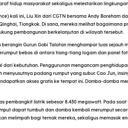
raf hidup masyarakat sekaligus melestarikan lingkungan
nce) kali ini, Liu Xin dari CGTN bersama Andy Boreham 
nsi Qinghai, Tiongkok. Di sana, mereka melihat bagaimana 
ukung pembangunan berkelanjutan di wilayah tersebut.
an berangin Gurun Gobi Talatan menghampar luas sejauh 
erumput bebas di antara tiang-tiang logam dan panel fot
awal dari kebutuhan. Penggurunan mengancam penghidup
 menyusutnya padang rumput yang subur. Cao Jun, insin
apatkan akses gratis ke tempat ini. Domba-domba mer
itas pembangkit listrik sebesar 8.430 megawatt. Pada saa
rumput dapat tumbuh dan domba kembali merumput secara
melimpah bagi ternak mereka, sekaligus memasok energi 