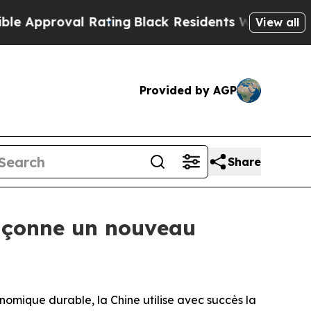
oval Rating
Black Residents Warned of Abusive Co
View all
Provided by AGP
Share
façonne un nouveau
omique durable, la Chine utilise avec succès la