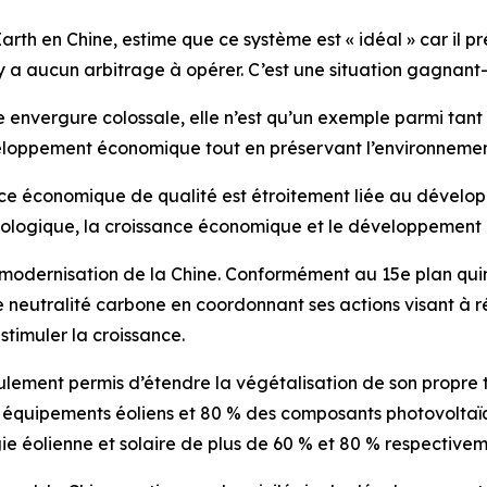
Earth en Chine, estime que ce système est « idéal » car il 
n’y a aucun arbitrage à opérer. C’est une situation gagnant
ne envergure colossale, elle n’est qu’un exemple parmi tan
veloppement économique tout en préservant l’environnemen
nce économique de qualité est étroitement liée au développ
ologique, la croissance économique et le développement d
modernisation de la Chine. Conformément au 15e plan quinq
neutralité carbone en coordonnant ses actions visant à ré
stimuler la croissance.
ement permis d’étendre la végétalisation de son propre t
es équipements éoliens et 80 % des composants photovoltaïq
ie éolienne et solaire de plus de 60 % et 80 % respectivem