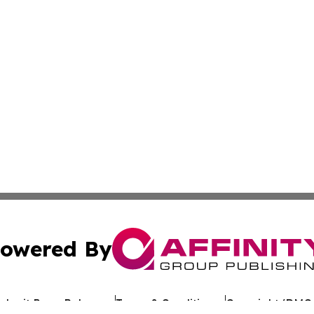
owered By
ubmit Press Release
Terms & Conditions
Copyright/DMCA