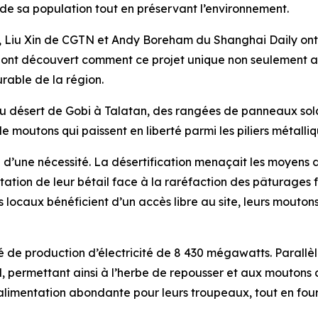
 de sa population tout en préservant l’environnement.
, Liu Xin de CGTN et Andy Boreham du Shanghai Daily ont v
 y ont découvert comment ce projet unique non seulement a
able de la région.
du désert de Gobi à Talatan, des rangées de panneaux sola
de moutons qui paissent en liberté parmi les piliers métall
 d’une nécessité. La désertification menaçait les moyens 
ation de leur bétail face à la raréfaction des pâturages fe
 locaux bénéficient d’un accès libre au site, leurs moutons
é de production d’électricité de 8 430 mégawatts. Parallèl
l, permettant ainsi à l’herbe de repousser et aux moutons 
alimentation abondante pour leurs troupeaux, tout en four