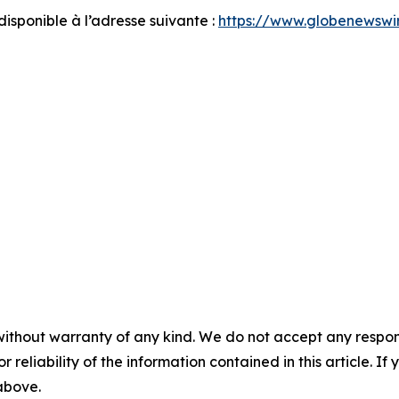
sponible à l’adresse suivante :
https://www.globenewsw
without warranty of any kind. We do not accept any responsib
r reliability of the information contained in this article. I
 above.