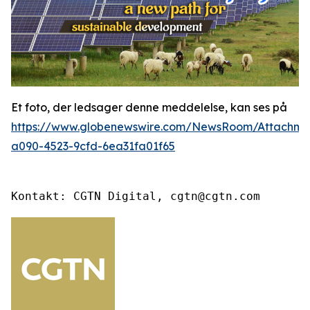
Et foto, der ledsager denne meddelelse, kan ses på
https://www.globenewswire.com/NewsRoom/Attachme
a090-4523-9cfd-6ea31fa01f65
Kontakt: CGTN Digital, cgtn@cgtn.com