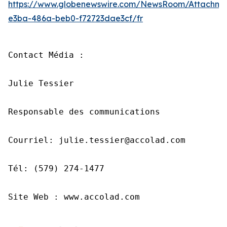
https://www.globenewswire.com/NewsRoom/Attachme
e3ba-486a-beb0-f72723dae3cf/fr
Contact Média :

Julie Tessier

Responsable des communications

Courriel: julie.tessier@accolad.com

Tél: (579) 274-1477

Site Web : www.accolad.com