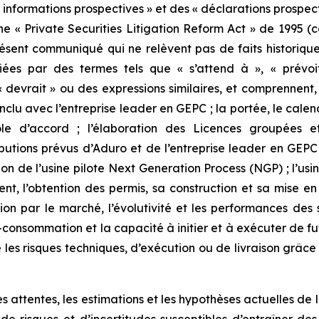
nformations prospectives » et des « déclarations prospect
ne « Private Securities Litigation Reform Act » de 1995 (co
ésent communiqué qui ne relèvent pas de faits historique
iées par des termes tels que « s’attend à », « prévoit
, « devrait » ou des expressions similaires, et comprennent,
u avec l’entreprise leader en GEPC ; la portée, le calend
e d’accord ; l’élaboration des Licences groupées e
butions prévus d’Aduro et de l’entreprise leader en GEPC 
ion de l’usine pilote Next Generation Process (NGP) ; l’u
 l’obtention des permis, sa construction et sa mise en ser
ption par le marché, l’évolutivité et les performances des
consommation et la capacité à initier et à exécuter de fut
e les risques techniques, d’exécution ou de livraison grâ
es attentes, les estimations et les hypothèses actuelles d