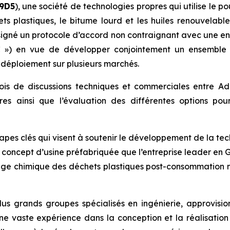
9D5
), une société de technologies propres qui utilise le 
ets plastiques, le bitume lourd et les huiles renouvelabl
a signé un protocole d’accord non contraignant avec une e
C ») en vue de développer conjointement un ensemble 
 déploiement sur plusieurs marchés.
mois de discussions techniques et commerciales entre A
aires ainsi que l’évaluation des différentes options p
tapes clés qui visent à soutenir le développement de la t
concept d’usine préfabriquée que l’entreprise leader en GE
yclage chimique des déchets plastiques post-consommation
lus grands groupes spécialisés en ingénierie, approvisio
ne vaste expérience dans la conception et la réalisation 