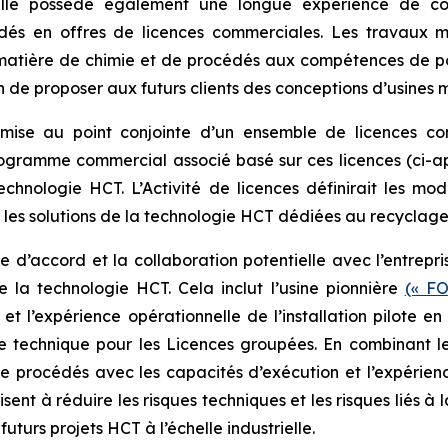
 Elle possède également une longue expérience de co
édés en offres de licences commerciales. Les travaux 
n matière de chimie et de procédés aux compétences de po
fin de proposer aux futurs clients des conceptions d’usines 
la mise au point conjointe d’un ensemble de licences c
gramme commercial associé basé sur ces licences (ci-apr
echnologie HCT. L’Activité de licences définirait les mod
ur les solutions de la technologie HCT dédiées au recycla
le d’accord et la collaboration potentielle avec l’entrepr
la technologie HCT. Cela inclut l’usine pionnière
(« F
et l’expérience opérationnelle de l’installation pilote 
e technique pour les Licences groupées. En combinant l
 procédés avec les capacités d’exécution et l’expérience
visent à réduire les risques techniques et les risques liés 
turs projets HCT à l’échelle industrielle.