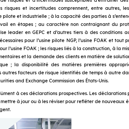
de risques et d’incertitudes susceptibles d’entraîner des
s risques et incertitudes comprennent, entre autres, le
pilote et industrielle ; à la capacité des parties à s’entend
vail en étapes ; au caractère non contraignant du prot
ise leader en GEPC et d’autres tiers à des conditions ac
cessaires pour l’usine pilote NGP, l’usine FOAK et tout pr
our l’usine FOAK ; les risques liés à la construction, à la m
entaires et la demande des clients en matière de solution
ique ; la disponibilité des matières premières appropr
les autres facteurs de risque identifiés de temps à autre 
urities and Exchange Commission des États-Unis.
indûment à ces déclarations prospectives. Les déclarations
mettre à jour ou à les réviser pour refléter de nouveaux é
igent.