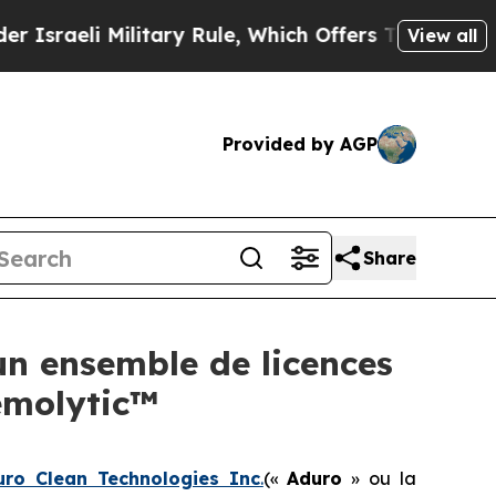
litary Rule, Which Offers Them few, if any, Guara
View all
Provided by AGP
Share
un ensemble de licences
emolytic™
uro Clean Technologies Inc
.
(«
Aduro
» ou la