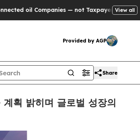
l Companies — not Taxpayers — the Chance to Cas
View all
Provided by AGP
Share
 진출 계획 밝히며 글로벌 성장의