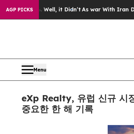
 Well, it Didn’t
As war With Iran Drove oil Pri
AGP PICKS
Menu
eXp Realty, 유럽 신규
중요한 한 해 기록