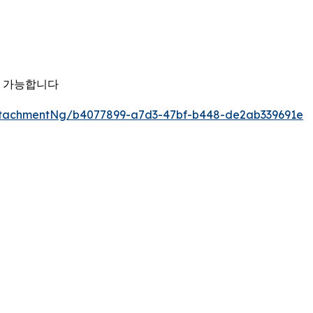
용 가능합니다
ttachmentNg/b4077899-a7d3-47bf-b448-de2ab339691e