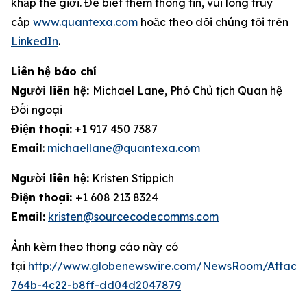
khắp thế giới. Để biết thêm thông tin, vui lòng truy
cập
www.quantexa.com
hoặc theo dõi chúng tôi trên
LinkedIn
.
Liên hệ báo chí
Người liên hệ:
Michael Lane, Phó Chủ tịch Quan hệ
Đối ngoại
Điện thoại:
+1 917 450 7387
Email
:
michaellane@quantexa.com
Người liên hệ:
Kristen Stippich
Điện thoại:
+1 608 213 8324
Email:
kristen@sourcecodecomms.com
Ảnh kèm theo thông cáo này có
tại
http://www.globenewswire.com/NewsRoom/Attach
764b-4c22-b8ff-dd04d2047879