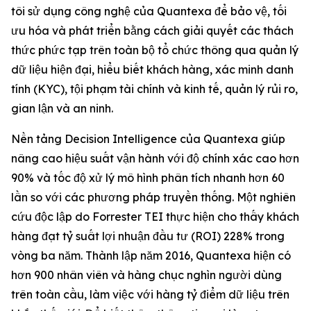
tôi sử dụng công nghệ của Quantexa để bảo vệ, tối
ưu hóa và phát triển bằng cách giải quyết các thách
thức phức tạp trên toàn bộ tổ chức thông qua quản lý
dữ liệu hiện đại, hiểu biết khách hàng, xác minh danh
tính (KYC), tội phạm tài chính và kinh tế, quản lý rủi ro,
gian lận và an ninh.
Nền tảng Decision Intelligence của Quantexa giúp
nâng cao hiệu suất vận hành với độ chính xác cao hơn
90% và tốc độ xử lý mô hình phân tích nhanh hơn 60
lần so với các phương pháp truyền thống. Một nghiên
cứu độc lập do Forrester TEI thực hiện cho thấy khách
hàng đạt tỷ suất lợi nhuận đầu tư (ROI) 228% trong
vòng ba năm. Thành lập năm 2016, Quantexa hiện có
hơn 900 nhân viên và hàng chục nghìn người dùng
trên toàn cầu, làm việc với hàng tỷ điểm dữ liệu trên