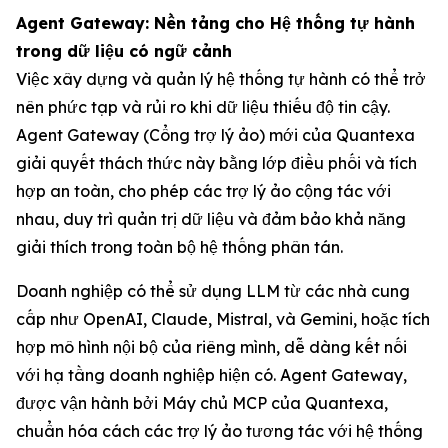
Agent Gateway: Nền tảng cho Hệ thống tự hành
trong dữ liệu có ngữ cảnh
Việc xây dựng và quản lý hệ thống tự hành có thể trở
nên phức tạp và rủi ro khi dữ liệu thiếu độ tin cậy.
Agent Gateway (Cổng trợ lý ảo) mới của Quantexa
giải quyết thách thức này bằng lớp điều phối và tích
hợp an toàn, cho phép các trợ lý ảo cộng tác với
nhau, duy trì quản trị dữ liệu và đảm bảo khả năng
giải thích trong toàn bộ hệ thống phân tán.
Doanh nghiệp có thể sử dụng LLM từ các nhà cung
cấp như OpenAI, Claude, Mistral, và Gemini, hoặc tích
hợp mô hình nội bộ của riêng mình, dễ dàng kết nối
với hạ tầng doanh nghiệp hiện có. Agent Gateway,
được vận hành bởi Máy chủ MCP của Quantexa,
chuẩn hóa cách các trợ lý ảo tương tác với hệ thống