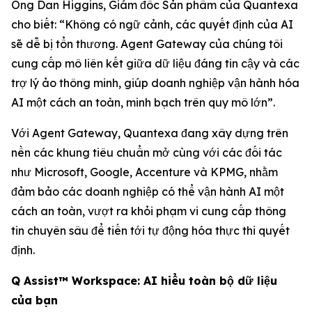
Ông Dan Higgins, Giám đốc Sản phẩm của Quantexa
cho biết: “Không có ngữ cảnh, các quyết định của AI
sẽ dễ bị tổn thương. Agent Gateway của chúng tôi
cung cấp mô liên kết giữa dữ liệu đáng tin cậy và các
trợ lý ảo thông minh, giúp doanh nghiệp vận hành hóa
AI một cách an toàn, minh bạch trên quy mô lớn”.
Với Agent Gateway, Quantexa đang xây dựng trên
nền các khung tiêu chuẩn mở cùng với các đối tác
như Microsoft, Google, Accenture và KPMG, nhằm
đảm bảo các doanh nghiệp có thể vận hành AI một
cách an toàn, vượt ra khỏi phạm vi cung cấp thông
tin chuyên sâu để tiến tới tự động hóa thực thi quyết
định.
Q Assist™ Workspace: AI hiểu toàn bộ dữ liệu
của bạn