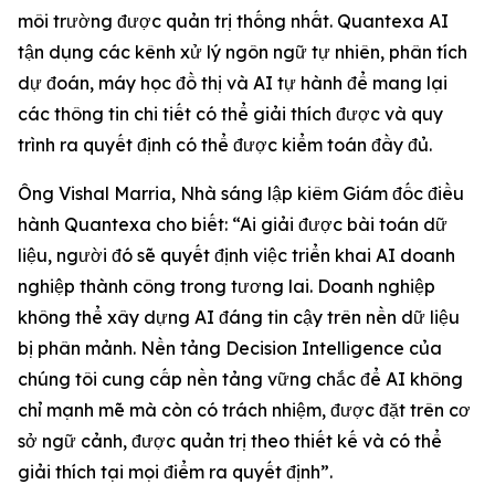
môi trường được quản trị thống nhất. Quantexa AI
tận dụng các kênh xử lý ngôn ngữ tự nhiên, phân tích
dự đoán, máy học đồ thị và AI tự hành để mang lại
các thông tin chi tiết có thể giải thích được và quy
trình ra quyết định có thể được kiểm toán đầy đủ.
Ông Vishal Marria, Nhà sáng lập kiêm Giám đốc điều
hành Quantexa cho biết: “Ai giải được bài toán dữ
liệu, người đó sẽ quyết định việc triển khai AI doanh
nghiệp thành công trong tương lai. Doanh nghiệp
không thể xây dựng AI đáng tin cậy trên nền dữ liệu
bị phân mảnh. Nền tảng Decision Intelligence của
chúng tôi cung cấp nền tảng vững chắc để AI không
chỉ mạnh mẽ mà còn có trách nhiệm, được đặt trên cơ
sở ngữ cảnh, được quản trị theo thiết kế và có thể
giải thích tại mọi điểm ra quyết định”.