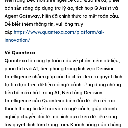
Nền tảng Decision Intelligence của Quantexa, phiên
bản sẵn sàng áp dụng trợ lý ảo, tích hợp Q Assist và
Agent Gateway, hiện đã chính thức ra mắt toàn cầu.
Để biết thêm thông tin, vui lòng truy
cập
https://www.quantexa.com/platform/ai-
innovation/
Về Quantexa
Quantexa là công ty toàn cầu về phần mềm dữ liệu,
phân tích và AI, tiên phong trong lĩnh vực Decision
Intelligence nhằm giúp các tổ chức đưa ra quyết định
tự tin dựa trên dữ liệu có ngữ cảnh. Ứng dụng những
tiến bộ mới nhất trong AI, Nền tảng Decision
Intelligence của Quantexa biến đổi dữ liệu rời rạc
thành thông tin kết nối và có ngữ cảnh, giúp doanh
nghiệp chuyển đổi từ mô hình dựa trên dữ liệu sang
lấy quyết định làm trung tâm. Khách hàng của chúng