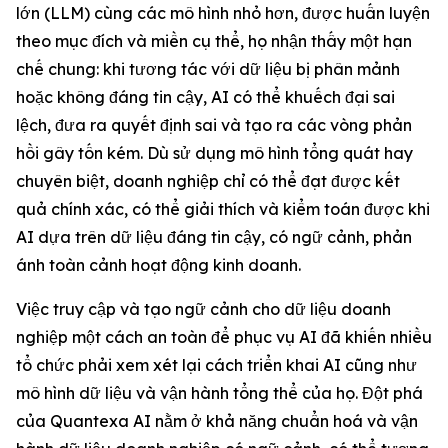
lớn (LLM) cùng các mô hình nhỏ hơn, được huấn luyện
theo mục đích và miền cụ thể, họ nhận thấy một hạn
chế chung: khi tương tác với dữ liệu bị phân mảnh
hoặc không đáng tin cậy, AI có thể khuếch đại sai
lệch, đưa ra quyết định sai và tạo ra các vòng phản
hồi gây tốn kém. Dù sử dụng mô hình tổng quát hay
chuyên biệt, doanh nghiệp chỉ có thể đạt được kết
quả chính xác, có thể giải thích và kiểm toán được khi
AI dựa trên dữ liệu đáng tin cậy, có ngữ cảnh, phản
ánh toàn cảnh hoạt động kinh doanh.
Việc truy cập và tạo ngữ cảnh cho dữ liệu doanh
nghiệp một cách an toàn để phục vụ AI đã khiến nhiều
tổ chức phải xem xét lại cách triển khai AI cũng như
mô hình dữ liệu và vận hành tổng thể của họ. Đột phá
của Quantexa AI nằm ở khả năng chuẩn hoá và vận