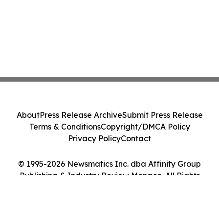
About
Press Release Archive
Submit Press Release
Terms & Conditions
Copyright/DMCA Policy
Privacy Policy
Contact
© 1995-2026 Newsmatics Inc. dba Affinity Group
Publishing & Industry Review Monaco. All Rights
Reserved.
Cookie Settings / Your Privacy Choices