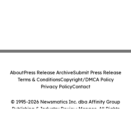
About
Press Release Archive
Submit Press Release
Terms & Conditions
Copyright/DMCA Policy
Privacy Policy
Contact
© 1995-2026 Newsmatics Inc. dba Affinity Group
Publishing & Industry Review Monaco. All Rights
Reserved.
Cookie Settings / Your Privacy Choices