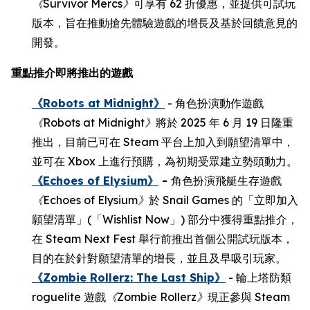
《
Survivor Mercs
》
可享有 62 折優惠，並提供可試玩
版本，旨在推動搶先體驗遊戲的增長及基於回饋意見的
開發。
重點推介即將推出的遊戲
《Robots at Midnight》
- 角色扮演動作遊戲
《
Robots at Midnight
》
將於 2025 年 6 月 19 日隆重
推出，目前已可在 Steam 平台上加入到願望清單中，
並可在 Xbox 上進行預購，為初期受眾建立勢頭動力。
《Echoes of Elysium》
-
角色扮演飛艇生存遊戲
《
Echoes of Elysium
》
於 Snail Games 的「立即加入
願望清單」(「Wishlist Now」) 部分中獲得重點推介，
在 Steam Next Fest 舉行前推出首個公開試玩版本，
目的在於針對願望清單的增長，並且及早吸引玩家。
《Zombie Rollerz: The Last Ship》
- 輪上塔防類
roguelite 遊戲
《
Zombie Rollerz
》
現正參與 Steam