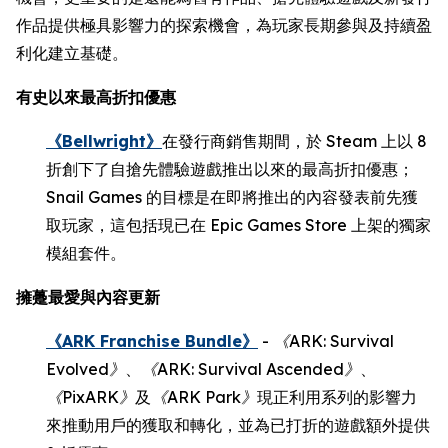
作品提供極具影響力的探索機會，為玩家長期參與及持續盈
利化建立基礎。
有史以來最高折扣優惠
《Bellwright》
在發行商銷售期間，於 Steam 上以 8
折創下了自搶先體驗遊戲推出以來的最高折扣優惠；
Snail Games 的目標是在即將推出的內容發表前先獲
取玩家，這包括現已在 Epic Games Store 上架的獨家
模組套件。
擁躉最愛與內容更新
《ARK Franchise Bundle》
-
《
ARK: Survival
Evolved
》
、
《
ARK: Survival Ascended
》
、
《
PixARK
》
及
《
ARK Park
》
現正利用系列的影響力
來推動用戶的獲取和轉化，並為已打折的遊戲額外提供