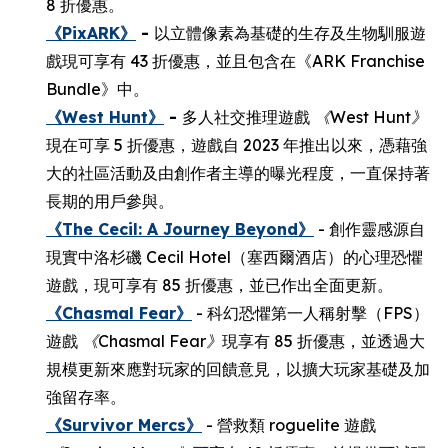
8 折優惠。
《PixARK》
-
以立體像素為基礎的生存及生物馴服遊
戲現可享有 43 折優惠，並且包含在《ARK Franchise
Bundle》中。
《West Hunt》
-
多人社交推理遊戲
《
West Hunt
》
現在可享 5 折優惠，遊戲自 2023 年推出以來，憑藉強
大的社區活動及由創作者主導的曝光程度，一直保持著
長期的用戶參與。
《The Cecil: A Journey Beyond》
- 創作靈感源自
現實中洛杉磯 Cecil Hotel（塞西爾酒店）的心理恐懼
遊戲，現可享有 85 折優惠，並已作出全面更新。
《Chasmal Fear》
- 科幻恐懼第一人稱射擊（FPS）
遊戲
《
Chasmal Fear
》
現享有 85 折優惠，並透過大
規模更新來應對玩家的回饋意見，以擴大玩家基礎及加
強留存率。
《Survivor Mercs》
- 營救類 roguelite 遊戲