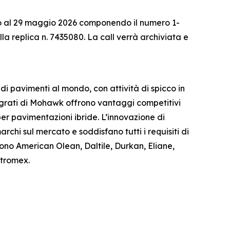
fino al 29 maggio 2026 componendo il numero 1-
a replica n. 7435080. La call verrà archiviata e
i pavimenti al mondo, con attività di spicco in
egrati di Mohawk offrono vantaggi competitivi
per pavimentazioni ibride. L’innovazione di
hi sul mercato e soddisfano tutti i requisiti di
udono American Olean, Daltile, Durkan, Eliane,
itromex.