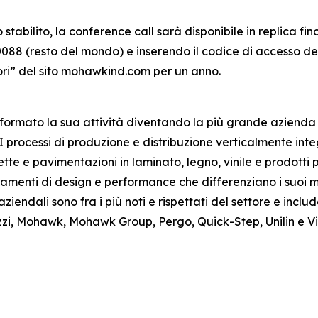
 stabilito, la conference call sarà disponibile in replica 
88 (resto del mondo) e inserendo il codice di accesso dell
tori” del sito mohawkind.com per un anno.
sformato la sua attività diventando la più grande azienda d
processi di produzione e distribuzione verticalmente int
tte e pavimentazioni in laminato, legno, vinile e prodotti 
menti di design e performance che differenziano i suoi marc
aziendali sono fra i più noti e rispettati del settore e incl
azzi, Mohawk, Mohawk Group, Pergo, Quick-Step, Unilin e V