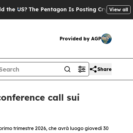
 US?
The Pentagon Is Posting Cryptic Biblical M
View all
Provided by AGP
Share
onference call sui
rimo trimestre 2026, che avrà luogo giovedì 30